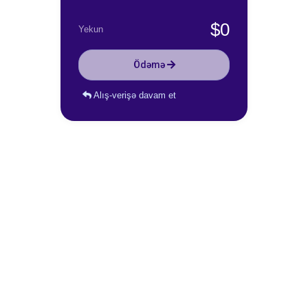
$0
Yekun
Ödəmə
Alış-verişə davam et