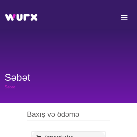
Səbət
Səbət
Baxış və ödəmə