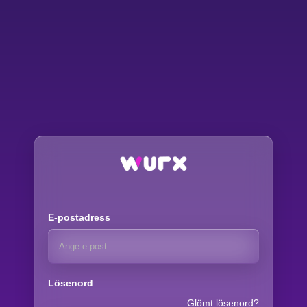
E-postadress
Lösenord
Glömt lösenord?